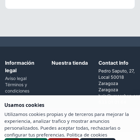
motivos urbanos y naturales hasta propuestas
geométricas. Si estás empezando, prioriza superficies
lisas, limpias y secas para una colocación cómoda y un
acabado uniforme. Inspírate con las imágenes de
ambiente y combina con otras temáticas para reforzar el
efecto. Actualiza tu espacio con un toque sorprendente y
fácil de integrar en el día a día.
Información
Nuestra tienda
Contact Info
legal
Pedro Saputo, 27,
Local 50018
Aviso legal
Zaragoza
Términos y
Zaragoza
condiciones
hola@ymasshop.co
Política de
633 01 01 64
cookies
Usamos cookies
Utilizamos cookies propias y de terceros para mejorar la
experiencia, analizar trafico y mostrar anuncios
personalizados. Puedes aceptar todas, rechazarlas o
configurar tus preferencias.
Politica de cookies