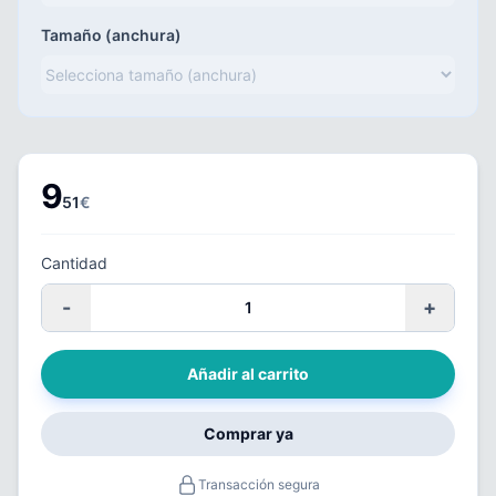
Tamaño (anchura)
9
51
€
Cantidad
-
+
Añadir al carrito
Comprar ya
Transacción segura