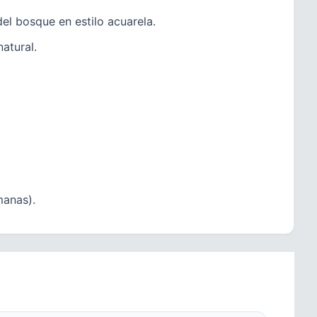
el bosque en estilo acuarela.
natural.
manas).