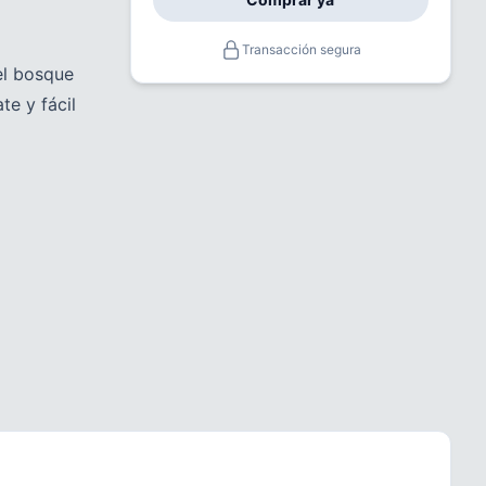
Transacción segura
el bosque
te y fácil