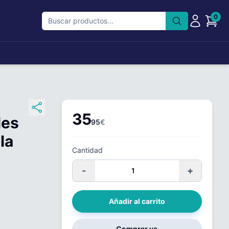
0
35
les
95
€
la
Cantidad
-
+
Añadir al carrito
Comprar ya